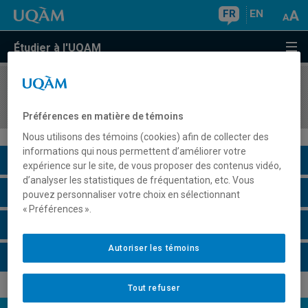
FR
EN
Étudier à l'UQAM
COURS
//
PHI901X
Séminaire en philosophie pratique I
Préférences en matière de témoins
Nous utilisons des témoins (cookies) afin de collecter des
informations qui nous permettent d’améliorer votre
Description du cours
expérience sur le site, de vous proposer des contenus vidéo,
d’analyser les statistiques de fréquentation, etc. Vous
Horaire - Été 2026
pouvez personnaliser votre choix en sélectionnant
« Préférences ».
Horaire - Automne 2026
Autoriser les témoins
Horaire - Hiver 2027
Tout refuser