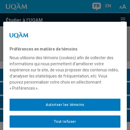
FR
EN
Étudier à l'UQAM
COURS
//
PHI9024
Séminaire de recherche en philosophie politique
Préférences en matière de témoins
et philosophie du droit
Nous utilisons des témoins (cookies) afin de collecter des
informations qui nous permettent d’améliorer votre
expérience sur le site, de vous proposer des contenus vidéo,
Description du cours
d’analyser les statistiques de fréquentation, etc. Vous
pouvez personnaliser votre choix en sélectionnant
Horaire - Été 2026
« Préférences ».
Horaire - Automne 2026
Autoriser les témoins
Horaire - Hiver 2027
Tout refuser