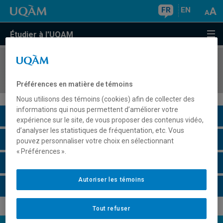
FR
EN
Étudier à l'UQAM
COURS
//
PHI903X
Séminaire en philosophie pratique III
Préférences en matière de témoins
Nous utilisons des témoins (cookies) afin de collecter des
informations qui nous permettent d’améliorer votre
Description du cours
expérience sur le site, de vous proposer des contenus vidéo,
d’analyser les statistiques de fréquentation, etc. Vous
Horaire - Été 2026
pouvez personnaliser votre choix en sélectionnant
« Préférences ».
Horaire - Automne 2026
Autoriser les témoins
Horaire - Hiver 2027
Tout refuser