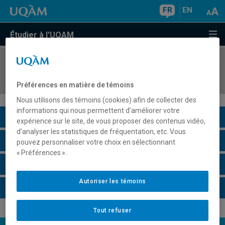
FR
EN
Étudier à l'UQAM
COURS
//
PHI922A
Séminaire en histoire de la philosophie II
Préférences en matière de témoins
Nous utilisons des témoins (cookies) afin de collecter des
informations qui nous permettent d’améliorer votre
Description du cours
expérience sur le site, de vous proposer des contenus vidéo,
d’analyser les statistiques de fréquentation, etc. Vous
Horaire - Été 2026
pouvez personnaliser votre choix en sélectionnant
« Préférences ».
Horaire - Automne 2026
Autoriser les témoins
Horaire - Hiver 2027
Tout refuser