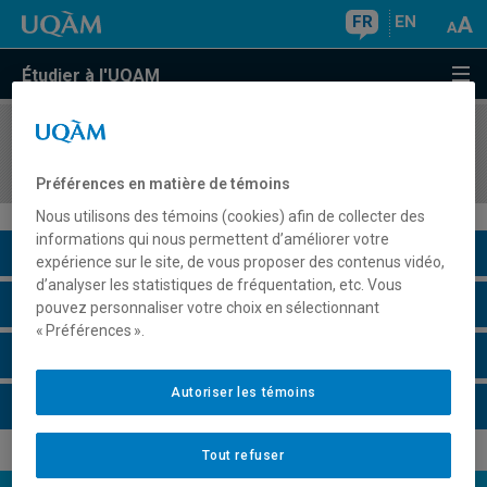
FR
EN
Étudier à l'UQAM
COURS
//
PHY1690
Introduction à l'astronomie
Préférences en matière de témoins
Nous utilisons des témoins (cookies) afin de collecter des
informations qui nous permettent d’améliorer votre
Description du cours
expérience sur le site, de vous proposer des contenus vidéo,
d’analyser les statistiques de fréquentation, etc. Vous
Horaire - Été 2026
pouvez personnaliser votre choix en sélectionnant
« Préférences ».
Horaire - Automne 2026
Autoriser les témoins
Horaire - Hiver 2027
Tout refuser