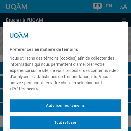
FR
EN
Étudier à l'UQAM
COURS
//
PHY4675
Laboratoire de simulation énergétique
Préférences en matière de témoins
Nous utilisons des témoins (cookies) afin de collecter des
informations qui nous permettent d’améliorer votre
Description du cours
expérience sur le site, de vous proposer des contenus vidéo,
d’analyser les statistiques de fréquentation, etc. Vous
Horaire - Été 2026
pouvez personnaliser votre choix en sélectionnant
« Préférences ».
Horaire - Automne 2026
Autoriser les témoins
Horaire - Hiver 2027
Tout refuser