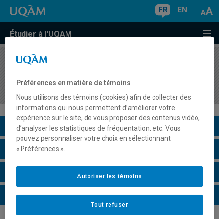
FR
EN
Étudier à l'UQAM
COURS
//
POL4701
Organismes décisionnels et centraux du
Préférences en matière de témoins
gouvernement
Nous utilisons des témoins (cookies) afin de collecter des
informations qui nous permettent d’améliorer votre
expérience sur le site, de vous proposer des contenus vidéo,
Description du cours
d’analyser les statistiques de fréquentation, etc. Vous
pouvez personnaliser votre choix en sélectionnant
Horaire - Été 2026
« Préférences ».
Horaire - Automne 2026
Autoriser les témoins
Horaire - Hiver 2027
Tout refuser