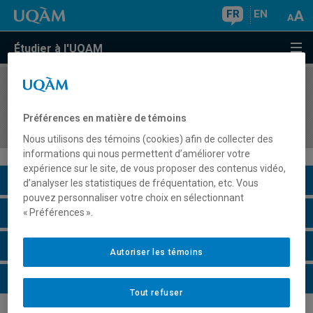
FR
EN
Étudier à l'UQAM
COURS
//
POL4801
Gestion des ressources humaines dans le
Préférences en matière de témoins
secteur public
Nous utilisons des témoins (cookies) afin de collecter des
informations qui nous permettent d’améliorer votre
expérience sur le site, de vous proposer des contenus vidéo,
Description du cours
d’analyser les statistiques de fréquentation, etc. Vous
pouvez personnaliser votre choix en sélectionnant
Horaire - Été 2026
« Préférences ».
Horaire - Automne 2026
Autoriser les témoins
Horaire - Hiver 2027
Tout refuser