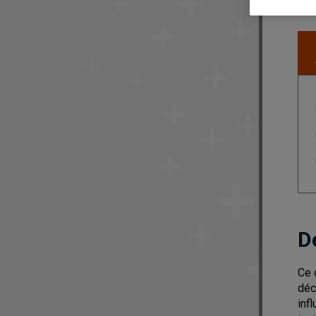
D
Ce 
déc
inf