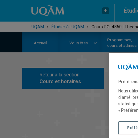
Étudi
UQAM
›
Étudier à l'UQAM
›
Cours POL4860 | Théorie 
Programmes,
Accueil
Vous êtes
cours et admiss
Retour à la section
C
Cours et horaires
Préférenc
Nous utili
d’améliore
statistiqu
« Préféren
Préf