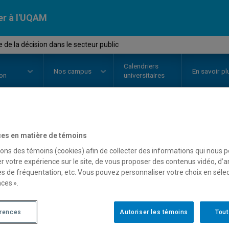
er à l'UQAM
de la décision dans le secteur public
Calendriers
Nos
campus
En savoir pl
ion
universitaires
OURS
//
POL4860
-
Théorie de la 
es en matière de témoins
sons des témoins (cookies) afin de collecter des informations qui nous 
public
r votre expérience sur le site, de vous proposer des contenus vidéo, d’a
es de fréquentation, etc. Vous pouvez personnaliser votre choix en séle
ces ».
Description
Horaire - Été 2026
Horaire
érences
Autoriser les témoins
Tout