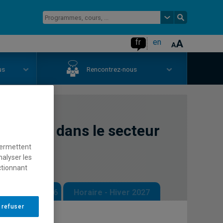
fr
en
us
Rencontrez-nous
décision dans le secteur
permettent
nalyser les
ctionnant
 - Automne 2026
Horaire - Hiver 2027
 refuser