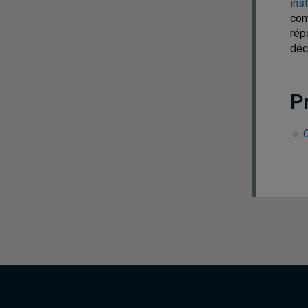
ins
con
rép
déc
P