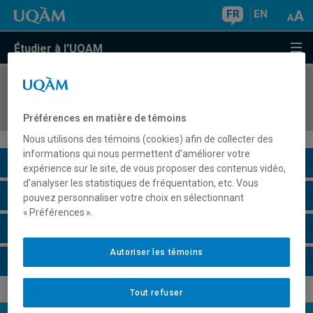
FR
EN
Étudier à l'UQAM
COURS
//
POL8007
Méthodes de recherche en science politique
Préférences en matière de témoins
Nous utilisons des témoins (cookies) afin de collecter des
informations qui nous permettent d’améliorer votre
Description du cours
expérience sur le site, de vous proposer des contenus vidéo,
d’analyser les statistiques de fréquentation, etc. Vous
Horaire - Été 2026
pouvez personnaliser votre choix en sélectionnant
« Préférences ».
Horaire - Automne 2026
Autoriser les témoins
Horaire - Hiver 2027
Tout refuser