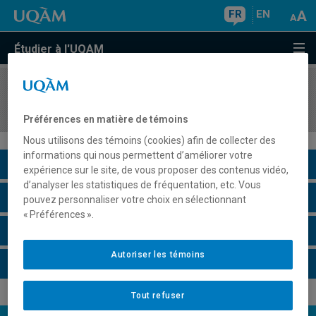
FR
EN
Étudier à l'UQAM
COURS
//
POL8152
Idées politiques
Préférences en matière de témoins
Nous utilisons des témoins (cookies) afin de collecter des
informations qui nous permettent d’améliorer votre
Description du cours
expérience sur le site, de vous proposer des contenus vidéo,
d’analyser les statistiques de fréquentation, etc. Vous
Horaire - Été 2026
pouvez personnaliser votre choix en sélectionnant
« Préférences ».
Horaire - Automne 2026
Autoriser les témoins
Horaire - Hiver 2027
Tout refuser