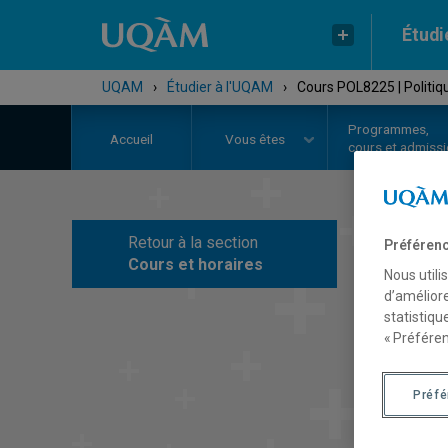
Étudi
UQAM
›
Étudier à l'UQAM
›
Cours POL8225 | Politiqu
Programmes,
Accueil
Vous êtes
cours et admiss
Retour à la section
Préférenc
C
Cours et horaires
Nous utili
d’améliore
statistiqu
« Préféren
Préf