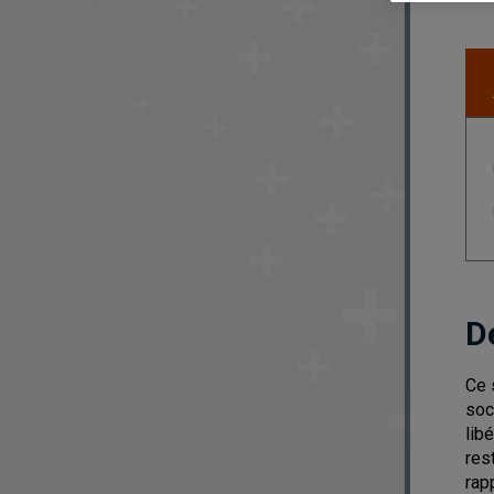
D
Ce 
soc
lib
res
rap