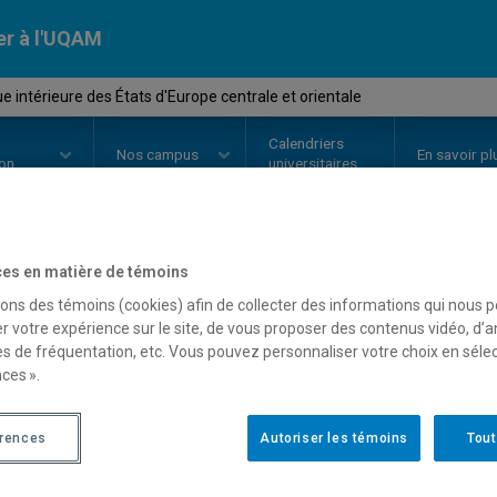
er à l'UQAM
e intérieure des États d'Europe centrale et orientale
Calendriers
Nos
campus
En savoir pl
ion
universitaires
es en matière de témoins
OURS
//
POL8225
-
Politique inté
sons des témoins (cookies) afin de collecter des informations qui nous 
r votre expérience sur le site, de vous proposer des contenus vidéo, d’a
d'Europe centrale et orie
es de fréquentation, etc. Vous pouvez personnaliser votre choix en séle
ces ».
Description
Horaire - Été 2026
Horaire
érences
Autoriser les témoins
Tout