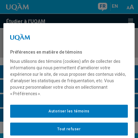
FR
EN
Étudier à l'UQAM
COURS
//
POL8290
Les régions du monde
Préférences en matière de témoins
Nous utilisons des témoins (cookies) afin de collecter des
informations qui nous permettent d’améliorer votre
Description du cours
expérience sur le site, de vous proposer des contenus vidéo,
d’analyser les statistiques de fréquentation, etc. Vous
Horaire - Été 2026
pouvez personnaliser votre choix en sélectionnant
« Préférences ».
Horaire - Automne 2026
Autoriser les témoins
Horaire - Hiver 2027
Tout refuser