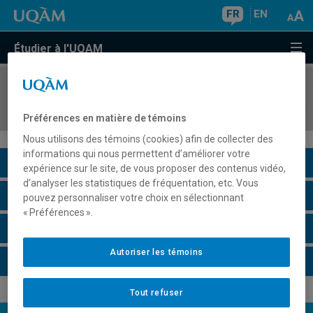
FR
EN
Étudier à l'UQAM
COURS
//
POL8531
Développement, participation et citoyenneté
Préférences en matière de témoins
Nous utilisons des témoins (cookies) afin de collecter des
informations qui nous permettent d’améliorer votre
Description du cours
expérience sur le site, de vous proposer des contenus vidéo,
d’analyser les statistiques de fréquentation, etc. Vous
Horaire - Été 2026
pouvez personnaliser votre choix en sélectionnant
« Préférences ».
Horaire - Automne 2026
Autoriser les témoins
Horaire - Hiver 2027
Tout refuser