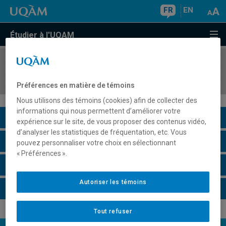
FR
EN
Étudier à l'UQAM
COURS
//
POL8612
Transformations de l'État et de l'action publique
Préférences en matière de témoins
Nous utilisons des témoins (cookies) afin de collecter des
informations qui nous permettent d’améliorer votre
Description du cours
expérience sur le site, de vous proposer des contenus vidéo,
d’analyser les statistiques de fréquentation, etc. Vous
Horaire - Été 2026
pouvez personnaliser votre choix en sélectionnant
« Préférences ».
Horaire - Automne 2026
Autoriser les témoins
Horaire - Hiver 2027
Tout refuser