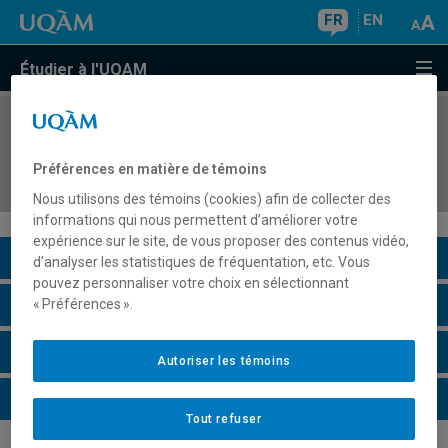
FR
EN
Étudier à l'UQAM
COURS
//
POL8750
Gouverner la santé : acteurs, pouvoir et
Préférences en matière de témoins
politiques
Nous utilisons des témoins (cookies) afin de collecter des
informations qui nous permettent d’améliorer votre
expérience sur le site, de vous proposer des contenus vidéo,
Description du cours
d’analyser les statistiques de fréquentation, etc. Vous
pouvez personnaliser votre choix en sélectionnant
Horaire - Été 2026
« Préférences ».
Horaire - Automne 2026
Autoriser les témoins
Horaire - Hiver 2027
Tout refuser