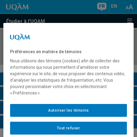
FR
EN
Étudier à l'UQAM
COURS
//
POL8851
Intégration aux activités de recherche des acquis
Préférences en matière de témoins
multidisciplinaires
Nous utilisons des témoins (cookies) afin de collecter des
informations qui nous permettent d’améliorer votre
expérience sur le site, de vous proposer des contenus vidéo,
Description du cours
d’analyser les statistiques de fréquentation, etc. Vous
pouvez personnaliser votre choix en sélectionnant
Horaire - Été 2026
« Préférences ».
Horaire - Automne 2026
Autoriser les témoins
Horaire - Hiver 2027
Tout refuser