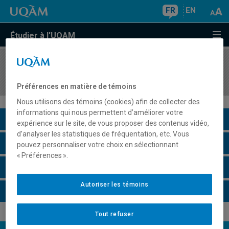
FR
EN
Étudier à l'UQAM
COURS
//
POL8982
Projet de travail de fin d'études
Préférences en matière de témoins
Nous utilisons des témoins (cookies) afin de collecter des
informations qui nous permettent d’améliorer votre
Description du cours
expérience sur le site, de vous proposer des contenus vidéo,
d’analyser les statistiques de fréquentation, etc. Vous
Horaire - Été 2026
pouvez personnaliser votre choix en sélectionnant
« Préférences ».
Horaire - Automne 2026
Autoriser les témoins
Horaire - Hiver 2027
Tout refuser