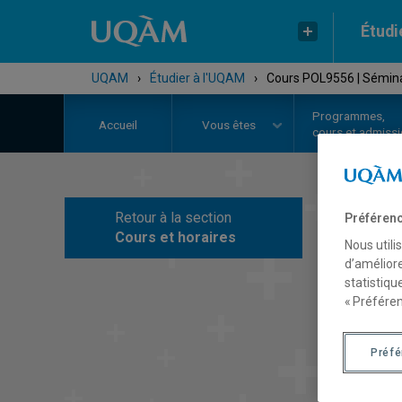
Étudi
UQAM
›
Étudier à l'UQAM
›
Cours POL9556 | Séminai
Programmes,
Accueil
Vous êtes
cours et admiss
Retour à la section
Préférenc
C
Cours et horaires
Nous utili
d’améliore
statistiqu
« Préféren
Préf