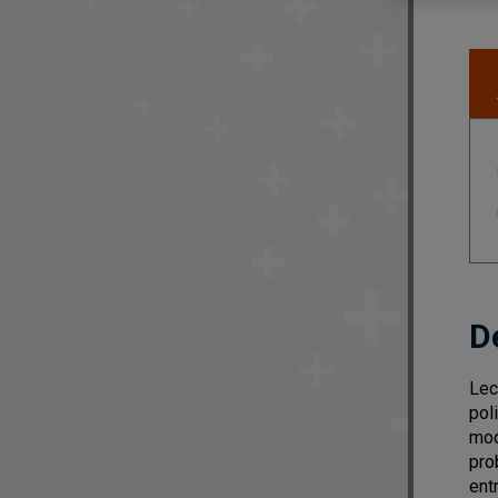
D
Lec
pol
mod
pro
ent