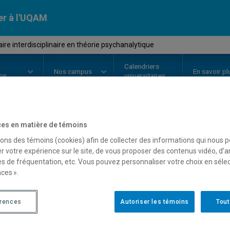
er à l'UQAM
re interdisciplinaire en théorie psychanalytique
Calendriers
Nos
campus
En savoir pl
ion
universitaires
es en matière de témoins
OURS
//
POL9556
-
Séminaire inte
sons des témoins (cookies) afin de collecter des informations qui nous 
r votre expérience sur le site, de vous proposer des contenus vidéo, d’a
théorie psychanalytique
es de fréquentation, etc. Vous pouvez personnaliser votre choix en séle
ces ».
Description
Horaire - Été 2026
Horaire
érences
Autoriser les témoins
Tout