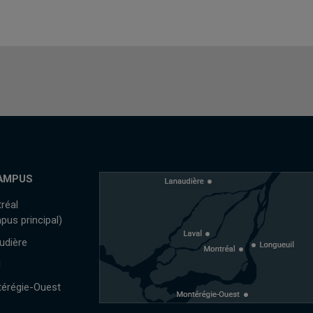
AMPUS
réal
pus principal)
udière
l
érégie-Ouest