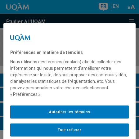
FR
EN
Étudier à l'UQAM
COURS
//
POLG200C
Scolarité, parcours Organisations
Préférences en matière de témoins
internationales
Nous utilisons des témoins (cookies) afin de collecter des
informations qui nous permettent d’améliorer votre
expérience sur le site, de vous proposer des contenus vidéo,
Description du cours
d’analyser les statistiques de fréquentation, etc. Vous
pouvez personnaliser votre choix en sélectionnant
Horaire - Été 2026
« Préférences ».
Horaire - Automne 2026
Autoriser les témoins
Horaire - Hiver 2027
Tout refuser