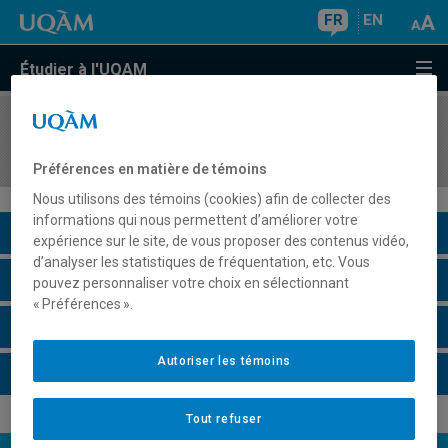
FR
EN
Étudier à l'UQAM
COURS
//
POLL8XX2
Scolarité à l'ULiège, hiver de l'année 1
Préférences en matière de témoins
Nous utilisons des témoins (cookies) afin de collecter des
informations qui nous permettent d’améliorer votre
Description du cours
expérience sur le site, de vous proposer des contenus vidéo,
d’analyser les statistiques de fréquentation, etc. Vous
Horaire - Été 2026
pouvez personnaliser votre choix en sélectionnant
« Préférences ».
Horaire - Automne 2026
Autoriser les témoins
Horaire - Hiver 2027
Tout refuser