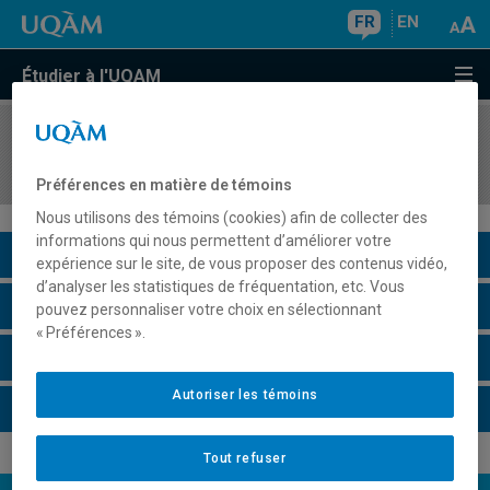
FR
EN
Étudier à l'UQAM
COURS
//
PRM3503
Cours-travaux dirigés III
Préférences en matière de témoins
Nous utilisons des témoins (cookies) afin de collecter des
informations qui nous permettent d’améliorer votre
Description du cours
expérience sur le site, de vous proposer des contenus vidéo,
d’analyser les statistiques de fréquentation, etc. Vous
Horaire - Été 2026
pouvez personnaliser votre choix en sélectionnant
« Préférences ».
Horaire - Automne 2026
Autoriser les témoins
Horaire - Hiver 2027
Tout refuser