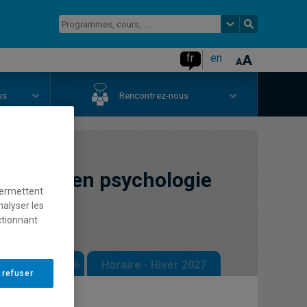
fr
en
us
Rencontrez-nous
ervation en psychologie
permettent
nalyser les
ctionnant
 - Automne 2026
Horaire - Hiver 2027
 refuser