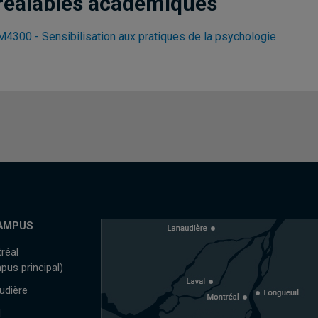
réalables académiques
4300 - Sensibilisation aux pratiques de la psychologie
AMPUS
réal
pus principal)
udière
l