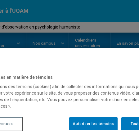
er à l'UQAM
r d'observation en psychologie humaniste
Calendriers
Nos
campus
En savoir pl
ion
universitaires
es en matière de témoins
OURS
//
PSM4603
-
Atelier d'obs
sons des témoins (cookies) afin de collecter des informations qui nous 
humaniste
r votre expérience sur le site, de vous proposer des contenus vidéo, d’a
es de fréquentation, etc. Vous pouvez personnaliser votre choix en séle
ces ».
Description
Horaire - Été 2026
Horaire
érences
Autoriser les témoins
Tout