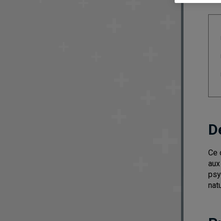
D
Ce 
aux
psy
nat