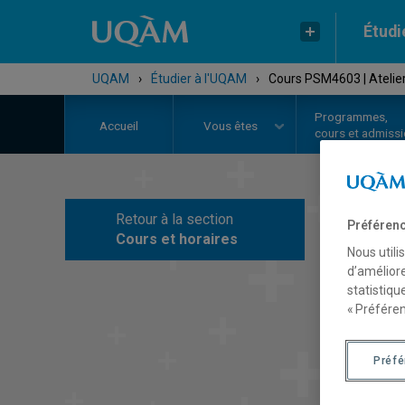
Étudi
UQAM
›
Étudier à l'UQAM
›
Cours PSM4603 | Atelie
Programmes,
Accueil
Vous êtes
cours et admiss
Retour à la section
Préférenc
C
Cours et horaires
Nous utili
d’améliore
statistiqu
« Préféren
Préf