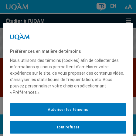
FR
EN
Étudier à l'UQAM
Aucun résultat
Préférences en matière de témoins
Nous utilisons des témoins (cookies) afin de collecter des
Les bases de données institutionnelles sont
informations qui nous permettent d’améliorer votre
expérience sur le site, de vous proposer des contenus vidéo,
indisponibles pour le moment. Veuillez
d’analyser les statistiques de fréquentation, etc. Vous
réessayer plus tard.
pouvez personnaliser votre choix en sélectionnant
Retour
« Préférences ».
Autoriser les témoins
UQAM
Nous joindre
Tout refuser