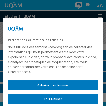
FR
EN
Étudier à l'UQAM
COURS
//
PSY4042
Neuropsychologie
Préférences en matière de témoins
Nous utilisons des témoins (cookies) afin de collecter des
informations qui nous permettent d’améliorer votre
Description du cours
expérience sur le site, de vous proposer des contenus vidéo,
d’analyser les statistiques de fréquentation, etc. Vous
Horaire - Été 2026
pouvez personnaliser votre choix en sélectionnant
« Préférences ».
Horaire - Automne 2026
Autoriser les témoins
Horaire - Hiver 2027
Tout refuser