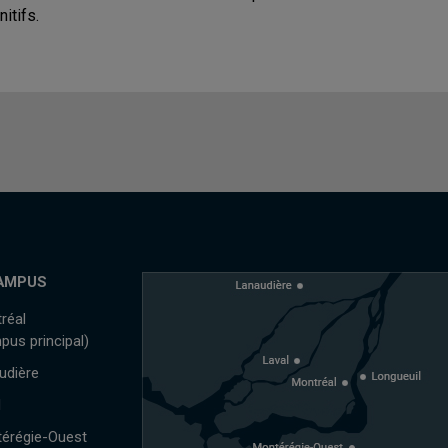
itifs.
AMPUS
réal
pus principal)
udière
l
érégie-Ouest