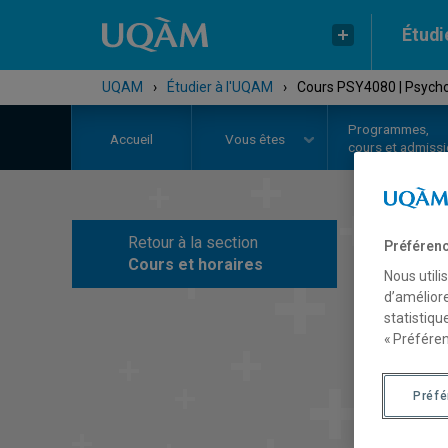
Étudi
UQAM
›
Étudier à l'UQAM
›
Cours PSY4080 | Psychol
Programmes,
Accueil
Vous êtes
cours et admiss
Retour à la section
Préférenc
C
Cours et horaires
Nous utili
d’améliore
statistiqu
« Préféren
Préf