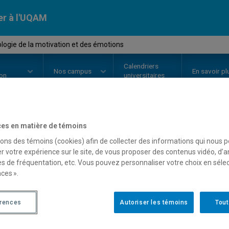
er à l'UQAM
ogie de la motivation et des émotions
Calendriers
Nos
campus
En savoir pl
ion
universitaires
es en matière de témoins
OURS
//
PSY4080
-
Psychologie d
sons des témoins (cookies) afin de collecter des informations qui nous 
r votre expérience sur le site, de vous proposer des contenus vidéo, d’a
émotions
es de fréquentation, etc. Vous pouvez personnaliser votre choix en séle
ces ».
Description
Horaire - Été 2026
Horaire
érences
Autoriser les témoins
Tout