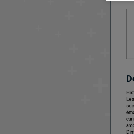
D
His
Les
soc
émo
cur
amo
Dim