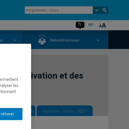
fr
en
us
Rencontrez-nous
e la motivation et des
permettent
nalyser les
ctionnant
 - Automne 2026
Horaire - Hiver 2027
 refuser