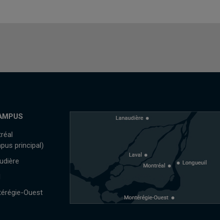
AMPUS
réal
pus principal)
udière
l
érégie-Ouest