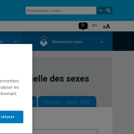
fr
en
us
Rencontrez-nous
fférentielle des sexes
permettent
nalyser les
ctionnant
 - Automne 2026
Horaire - Hiver 2027
 refuser