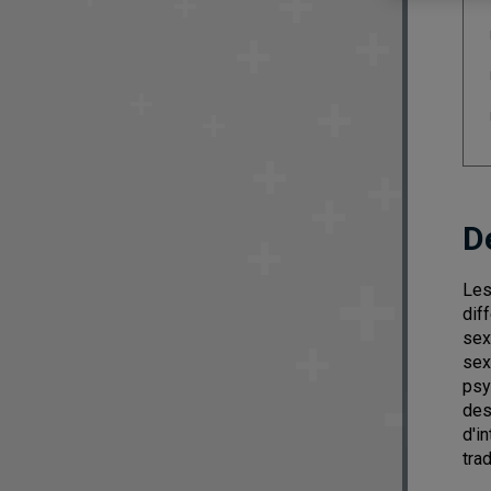
D
Les
dif
sex
sex
psy
des
d'i
trad