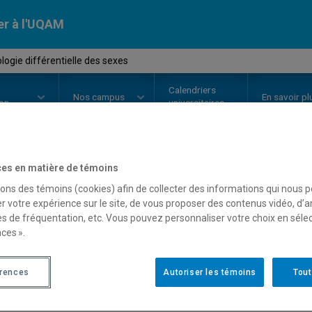
er à l'UQAM
ogie différentielle des sexes
Calendriers
Nos
campus
En savoir pl
ion
universitaires
es en matière de témoins
OURS
//
PSY4150
-
Psychologie di
sons des témoins (cookies) afin de collecter des informations qui nous 
r votre expérience sur le site, de vous proposer des contenus vidéo, d’a
es de fréquentation, etc. Vous pouvez personnaliser votre choix en séle
ces ».
Description
Horaire - Été 2026
Horaire
érences
Autoriser les témoins
Tout