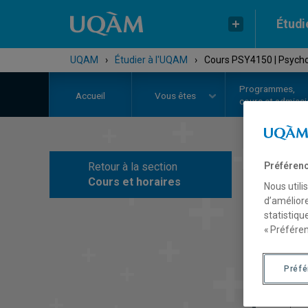
Étudi
UQAM
›
Étudier à l'UQAM
›
Cours PSY4150 | Psychol
Programmes,
Accueil
Vous êtes
cours et admiss
Retour à la section
Préférenc
C
Cours et horaires
Nous utili
d’améliore
statistiqu
« Préféren
Préf