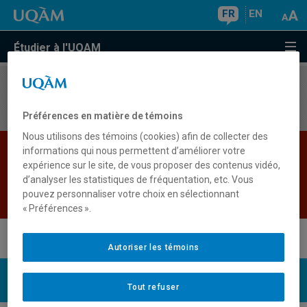
FR
EN
Étudier à l'UQAM
Aucun résultat
Préférences en matière de témoins
Nous utilisons des témoins (cookies) afin de collecter des
Les bases de données institutionnelles sont
informations qui nous permettent d’améliorer votre
expérience sur le site, de vous proposer des contenus vidéo,
indisponibles pour le moment. Veuillez
d’analyser les statistiques de fréquentation, etc. Vous
réessayer plus tard.
pouvez personnaliser votre choix en sélectionnant
Retour
« Préférences ».
Autoriser les témoins
UQAM
Nous joindre
Tout refuser