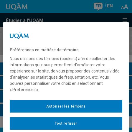
FR
EN
Étudier à l'UQAM
COURS
//
PSY4181
Psychologie cognitive et comportementale
Préférences en matière de témoins
Nous utilisons des témoins (cookies) afin de collecter des
informations qui nous permettent d’améliorer votre
Description du cours
expérience sur le site, de vous proposer des contenus vidéo,
d’analyser les statistiques de fréquentation, etc. Vous
Horaire - Été 2026
pouvez personnaliser votre choix en sélectionnant
« Préférences ».
Horaire - Automne 2026
Autoriser les témoins
Horaire - Hiver 2027
Tout refuser