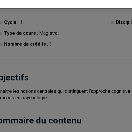
Cycle
: 1
Discipl
Type de cours
: Magistral
Nombre de crédits
: 3
bjectifs
naître les notions centrales qui distinguent l'approche cogniti
roches en psychologie.
ommaire du contenu