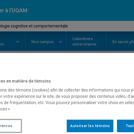
er à l'UQAM
logie cognitive et comportementale
Calendriers
Nos
campus
En savoir pl
ion
universitaires
OURS
//
PSY4182
-
Psychologie c
es en matière de témoins
comportementale
sons des témoins (cookies) afin de collecter des informations qui nous 
r votre expérience sur le site, de vous proposer des contenus vidéo, d’a
es de fréquentation, etc. Vous pouvez personnaliser votre choix en séle
ces ».
Description
Horaire - Été 2026
Horaire
érences
Autoriser les témoins
Tout