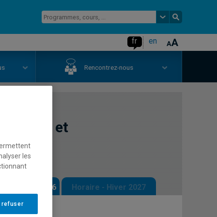
fr
en
us
Rencontrez-nous
ognitive et
permettent
nalyser les
ctionnant
 - Automne 2026
Horaire - Hiver 2027
 refuser