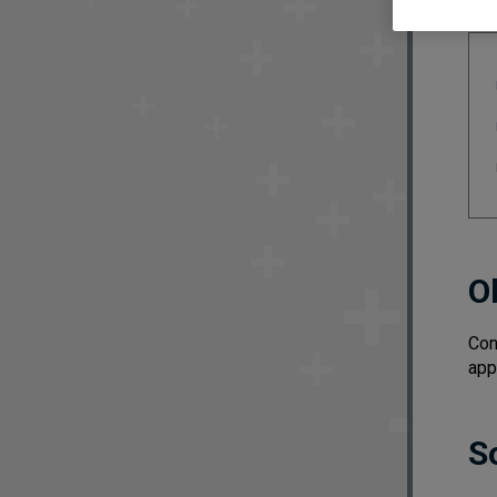
O
Con
app
S