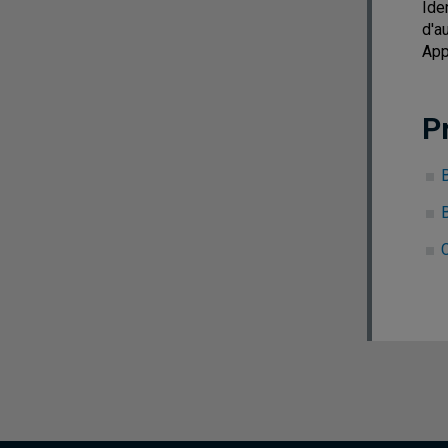
Ide
d'a
App
P
C