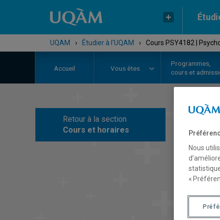
Étudi
UQAM
›
Étudier à l'UQAM
›
Cours PSY4182 | Psycho
Programmes,
Accueil
Vous êtes
cours et admiss
Retour à la section
C
Cours et horaires
Préférenc
Nous utili
d’améliore
statistiqu
« Préféren
Préf