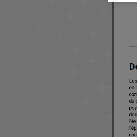
D
Les
en 
com
du 
psy
des
l'é
l'é
com