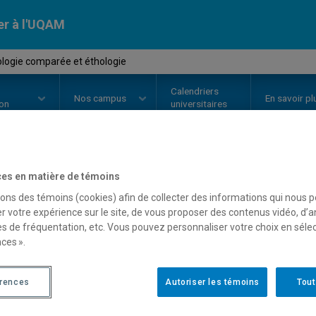
er à l'UQAM
logie comparée et éthologie
Calendriers
Nos
campus
En savoir pl
ion
universitaires
es en matière de témoins
OURS
//
PSY4405
-
Psychologie c
sons des témoins (cookies) afin de collecter des informations qui nous 
r votre expérience sur le site, de vous proposer des contenus vidéo, d’a
es de fréquentation, etc. Vous pouvez personnaliser votre choix en séle
Description
Horaire - Été 2026
Horaire
ces ».
érences
Autoriser les témoins
Tout