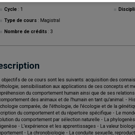
Cycle
: 1
Discipl
Type de cours
: Magistral
Nombre de crédits
: 3
escription
 objectifs de ce cours sont les suivants: acquisition des conn
éthologie; sensibilisation aux applications de ces concepts et m
préhension du comportement humain ainsi que de ses relations a
comportement des animaux et de l'humain en tant qu'animal. - Hi
chologie comparée, de l'éthologie, de l'écologie et de la généti
cription du comportement et du répertoire spécifique - Le monde
volution du comportement par sélection naturelle - La phylogenèse 
pigenèse - L'expérience et les apprentissages - La valeur biologi
portement - La chronobiologie - La conduite sexuelle, reproducti