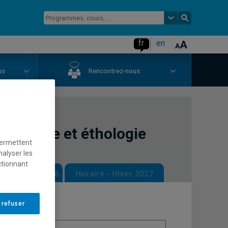
fr
en
us
Rencontrez-nous
omparée et éthologie
permettent
nalyser les
ctionnant
 - Automne 2026
Horaire - Hiver 2027
 refuser