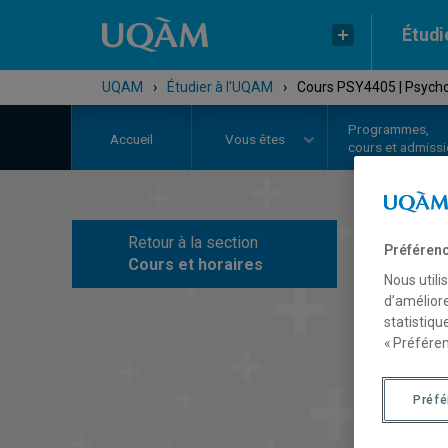
Étudi
UQAM
›
Étudier à l'UQAM
›
Cours PSY4405 | Psycho
Programmes,
Accueil
Vous êtes
cours et admiss
Retour à la section
Préférenc
C
Cours et horaires
Nous utili
d’améliore
statistiqu
« Préféren
Préf