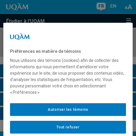
FR
EN
Étudier à l'UQAM
COURS
//
PSY5040
Psychopathologie de l'adulte
Préférences en matière de témoins
Nous utilisons des témoins (cookies) afin de collecter des
informations qui nous permettent d’améliorer votre
Description du cours
expérience sur le site, de vous proposer des contenus vidéo,
d’analyser les statistiques de fréquentation, etc. Vous
Horaire - Été 2026
pouvez personnaliser votre choix en sélectionnant
« Préférences ».
Horaire - Automne 2026
Autoriser les témoins
Horaire - Hiver 2027
Tout refuser