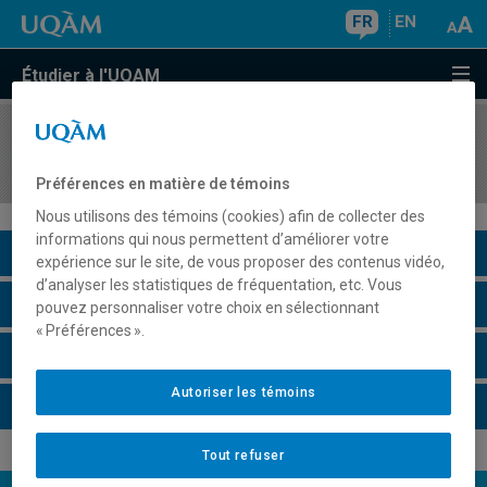
FR
EN
Étudier à l'UQAM
COURS
//
PSY5070
Méthodes projectives
Préférences en matière de témoins
Nous utilisons des témoins (cookies) afin de collecter des
informations qui nous permettent d’améliorer votre
Description du cours
expérience sur le site, de vous proposer des contenus vidéo,
d’analyser les statistiques de fréquentation, etc. Vous
Horaire - Été 2026
pouvez personnaliser votre choix en sélectionnant
« Préférences ».
Horaire - Automne 2026
Autoriser les témoins
Horaire - Hiver 2027
Tout refuser