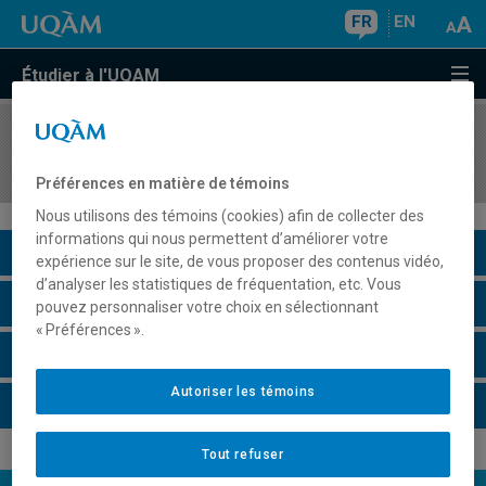
FR
EN
Étudier à l'UQAM
COURS
//
PSY5250
Psychologie du développement II
Préférences en matière de témoins
Nous utilisons des témoins (cookies) afin de collecter des
informations qui nous permettent d’améliorer votre
Description du cours
expérience sur le site, de vous proposer des contenus vidéo,
d’analyser les statistiques de fréquentation, etc. Vous
Horaire - Été 2026
pouvez personnaliser votre choix en sélectionnant
« Préférences ».
Horaire - Automne 2026
Autoriser les témoins
Horaire - Hiver 2027
Tout refuser