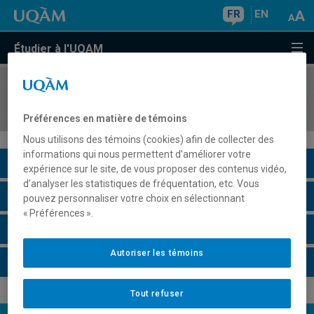
FR
EN
Étudier à l'UQAM
COURS
//
PSY5315
Santé mentale en psychologie de l'éducation
Préférences en matière de témoins
Nous utilisons des témoins (cookies) afin de collecter des
informations qui nous permettent d’améliorer votre
Description du cours
expérience sur le site, de vous proposer des contenus vidéo,
d’analyser les statistiques de fréquentation, etc. Vous
Horaire - Été 2026
pouvez personnaliser votre choix en sélectionnant
« Préférences ».
Horaire - Automne 2026
Autoriser les témoins
Horaire - Hiver 2027
Tout refuser