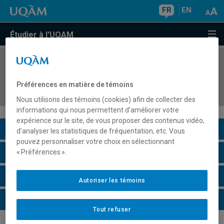
FR
EN
Étudier à l'UQAM
COURS
//
PSY5411
Introduction à l'évaluation cognitive et
Préférences en matière de témoins
comportementale
Nous utilisons des témoins (cookies) afin de collecter des
informations qui nous permettent d’améliorer votre
expérience sur le site, de vous proposer des contenus vidéo,
Description du cours
d’analyser les statistiques de fréquentation, etc. Vous
pouvez personnaliser votre choix en sélectionnant
Horaire - Été 2026
« Préférences ».
Horaire - Automne 2026
Autoriser les témoins
Horaire - Hiver 2027
Tout refuser