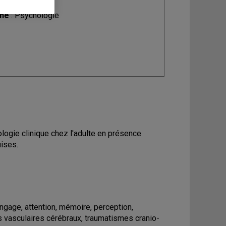
ine
: Psychologie
ogie clinique chez l'adulte en présence
ises.
ngage, attention, mémoire, perception,
ts vasculaires cérébraux, traumatismes cranio-