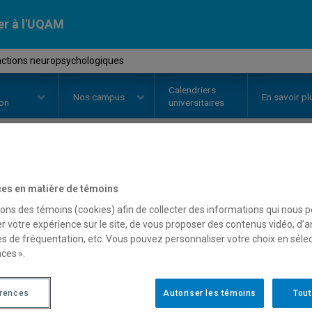
er à l'UQAM
ctions neuropsychologiques
Calendriers
Nos
campus
En savoir pl
ion
universitaires
OURS
//
PSY5541
-
Dysfonctions
es en matière de témoins
sons des témoins (cookies) afin de collecter des informations qui nous 
r votre expérience sur le site, de vous proposer des contenus vidéo, d’a
Description
Horaire - Été 2026
Horaire
es de fréquentation, etc. Vous pouvez personnaliser votre choix en séle
ces ».
érences
Autoriser les témoins
Tout