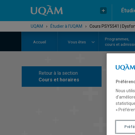
Étudi
UQAM
›
Étudier à l'UQAM
›
Cours PSY5541 | Dysfon
Programmes,
Accueil
Vous êtes
cours et admiss
Retour à la section
C
Cours et horaires
Préférenc
Nous utili
d’améliore
statistiqu
« Préféren
Préf