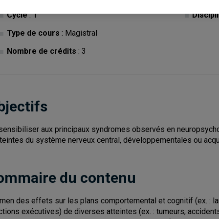
Cycle
: 1
Discipl
Type de cours
: Magistral
Nombre de crédits
: 3
bjectifs
sensibiliser aux principaux syndromes observés en neuropsychol
tteintes du système nerveux central, développementales ou acqu
ommaire du contenu
men des effets sur les plans comportemental et cognitif (ex. : la
ctions exécutives) de diverses atteintes (ex. : tumeurs, acciden