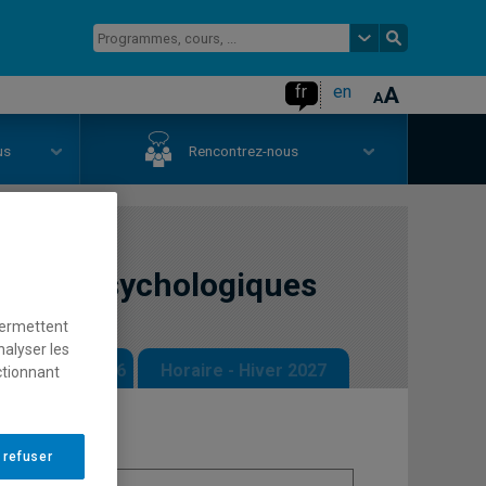
fr
en
us
Rencontrez-nous
 neuropsychologiques
permettent
nalyser les
 - Automne 2026
Horaire - Hiver 2027
ctionnant
 refuser