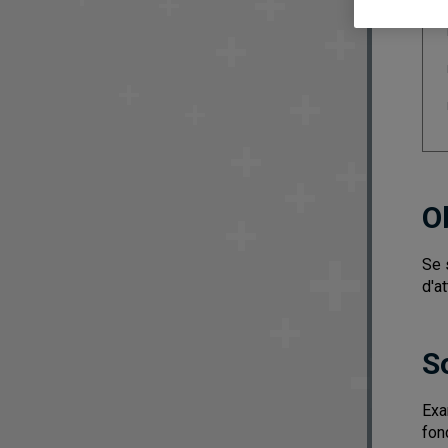
O
Se 
d'a
S
Exa
fon