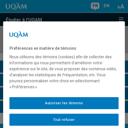
FR
EN
Étudier à l'UQAM
COURS
//
PSY5621
Psychologie des relations interpersonnelles
Préférences en matière de témoins
Nous utilisons des témoins (cookies) afin de collecter des
informations qui nous permettent d’améliorer votre
Description du cours
expérience sur le site, de vous proposer des contenus vidéo,
d’analyser les statistiques de fréquentation, etc. Vous
Horaire - Été 2026
pouvez personnaliser votre choix en sélectionnant
« Préférences ».
Horaire - Automne 2026
Autoriser les témoins
Horaire - Hiver 2027
Tout refuser