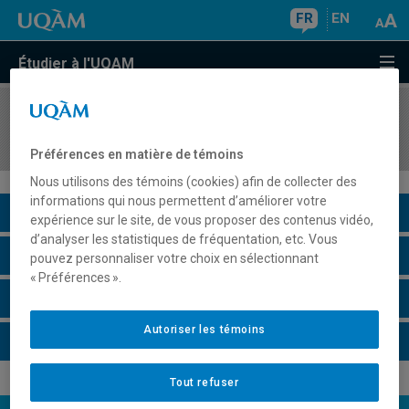
FR
EN
Étudier à l'UQAM
COURS
//
PSY565X
Thèmes spéciaux en psychologie sociale
Préférences en matière de témoins
Nous utilisons des témoins (cookies) afin de collecter des
informations qui nous permettent d’améliorer votre
Description du cours
expérience sur le site, de vous proposer des contenus vidéo,
d’analyser les statistiques de fréquentation, etc. Vous
Horaire - Été 2026
pouvez personnaliser votre choix en sélectionnant
« Préférences ».
Horaire - Automne 2026
Autoriser les témoins
Horaire - Hiver 2027
Tout refuser