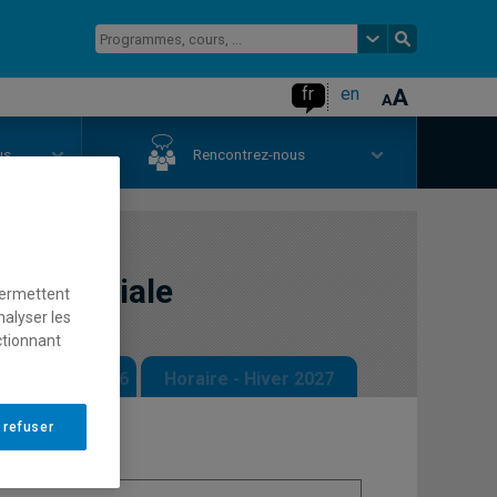
fr
en
us
Rencontrez-nous
gie sociale
permettent
nalyser les
ctionnant
 - Automne 2026
Horaire - Hiver 2027
 refuser