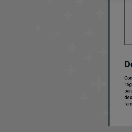
D
Con
l'é
san
des
fam