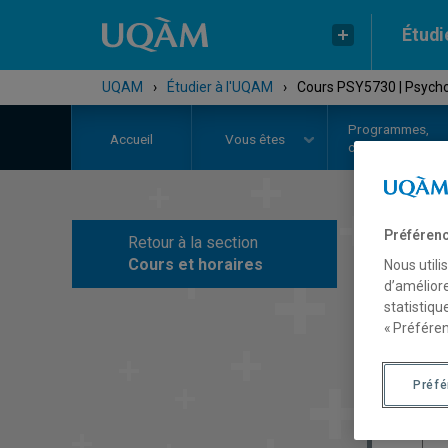
Étudi
UQAM
›
Étudier à l'UQAM
›
Cours PSY5730 | Psycho
Programmes,
Accueil
Vous êtes
cours et admiss
Préférenc
Retour à la section
C
Cours et horaires
Nous utili
d’améliore
statistiqu
« Préféren
Préf