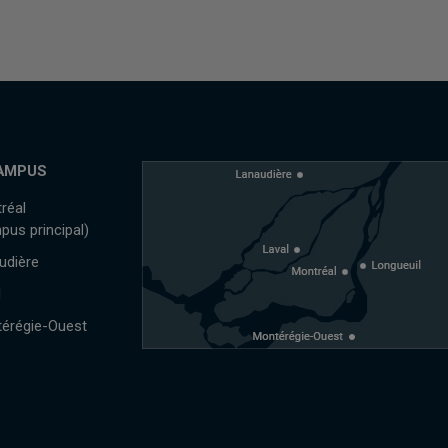
AMPUS
réal
pus principal)
udière
l
érégie-Ouest