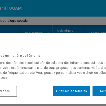
er à l'UQAM
pathologie sociale
Calendriers
Nos
campus
En savoir pl
ion
universitaires
es en matière de témoins
OURS
//
PSY5730
-
Psychopatholo
sons des témoins (cookies) afin de collecter des informations qui nous 
r votre expérience sur le site, de vous proposer des contenus vidéo, d’a
es de fréquentation, etc. Vous pouvez personnaliser votre choix en séle
ces ».
Description
Horaire - Été 2026
Horaire
érences
Autoriser les témoins
Tout