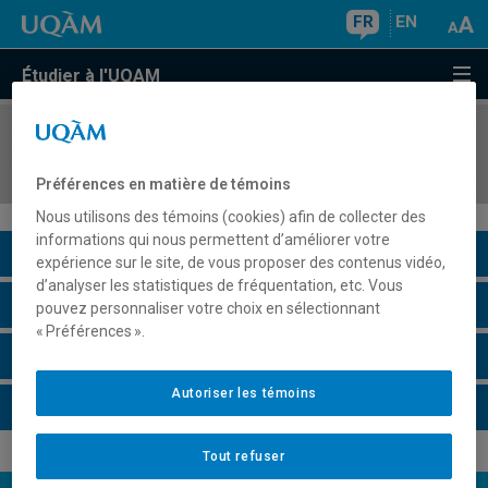
FR
EN
Étudier à l'UQAM
COURS
//
PSY5891
Rédaction scientifique en psychologie
Préférences en matière de témoins
Nous utilisons des témoins (cookies) afin de collecter des
informations qui nous permettent d’améliorer votre
Description du cours
expérience sur le site, de vous proposer des contenus vidéo,
d’analyser les statistiques de fréquentation, etc. Vous
Horaire - Été 2026
pouvez personnaliser votre choix en sélectionnant
« Préférences ».
Horaire - Automne 2026
Autoriser les témoins
Horaire - Hiver 2027
Tout refuser