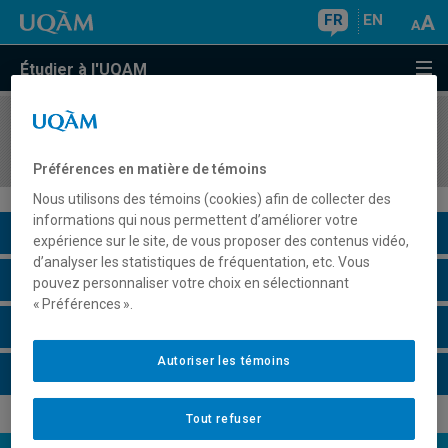
FR
EN
Étudier à l'UQAM
COURS
//
PSY7127
Séminaire sectoriel: psychologie de l'éducation
Préférences en matière de témoins
Nous utilisons des témoins (cookies) afin de collecter des
informations qui nous permettent d’améliorer votre
Description du cours
expérience sur le site, de vous proposer des contenus vidéo,
d’analyser les statistiques de fréquentation, etc. Vous
Horaire - Été 2026
pouvez personnaliser votre choix en sélectionnant
« Préférences ».
Horaire - Automne 2026
Autoriser les témoins
Horaire - Hiver 2027
Tout refuser