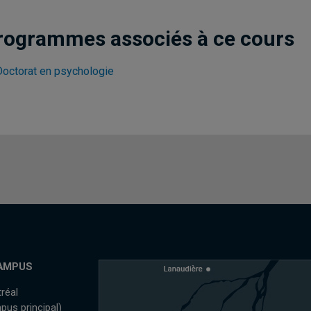
rogrammes associés à ce cours
Doctorat en psychologie
AMPUS
réal
pus principal)