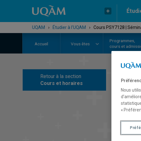
Étudi
UQAM
›
Étudier à l'UQAM
›
Cours PSY7128 | Sémina
Programmes,
Accueil
Vous êtes
cours et admiss
Retour à la section
C
Préférenc
Cours et horaires
Nous utili
d’améliore
statistiqu
« Préféren
Préf