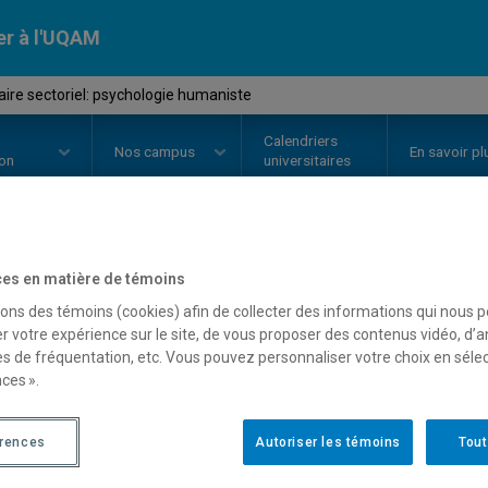
er à l'UQAM
ire sectoriel: psychologie humaniste
Calendriers
Nos
campus
En savoir pl
ion
universitaires
OURS
//
PSY7128
-
Séminaire sec
es en matière de témoins
sons des témoins (cookies) afin de collecter des informations qui nous 
humaniste
r votre expérience sur le site, de vous proposer des contenus vidéo, d’a
es de fréquentation, etc. Vous pouvez personnaliser votre choix en séle
ces ».
Description
Horaire - Été 2026
Horaire
érences
Autoriser les témoins
Tout