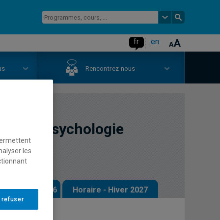
fr
en
us
Rencontrez-nous
toriel: psychologie
permettent
nalyser les
ctionnant
 - Automne 2026
Horaire - Hiver 2027
 refuser