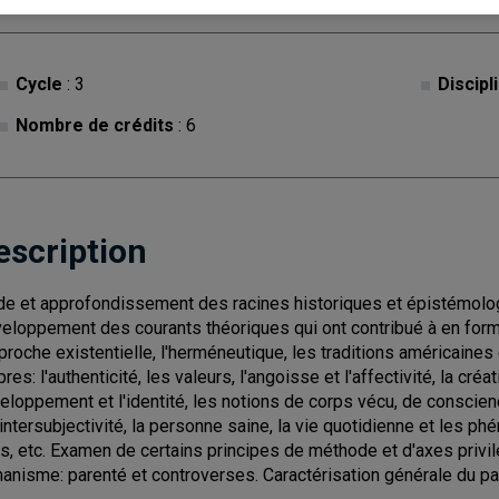
Cycle
: 3
Discipl
Nombre de crédits
: 6
escription
de et approfondissement des racines historiques et épistémolo
eloppement des courants théoriques qui ont contribué à en forme
pproche existentielle, l'herméneutique, les traditions américaine
res: l'authenticité, les valeurs, l'angoisse et l'affectivité, la créat
eloppement et l'identité, les notions de corps vécu, de conscienc
l'intersubjectivité, la personne saine, la vie quotidienne et les p
s, etc. Examen de certains principes de méthode et d'axes privi
anisme: parenté et controverses. Caractérisation générale du pa