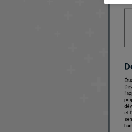
D
Étu
Dév
l'a
prop
dév
et 
sen
hum