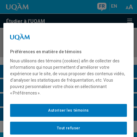
FR
EN
Étudier à l'UQAM
COURS
//
PSY7169
Approche humaniste à l'intervention
Préférences en matière de témoins
Nous utilisons des témoins (cookies) afin de collecter des
informations qui nous permettent d’améliorer votre
Description du cours
expérience sur le site, de vous proposer des contenus vidéo,
d’analyser les statistiques de fréquentation, etc. Vous
Horaire - Été 2026
pouvez personnaliser votre choix en sélectionnant
« Préférences ».
Horaire - Automne 2026
Autoriser les témoins
Horaire - Hiver 2027
Tout refuser