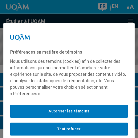
FR
EN
Étudier à l'UQAM
COURS
//
PSY7504
Les troubles graves du comportement et les
Préférences en matière de témoins
troubles envahissants du développement (TED)
Nous utilisons des témoins (cookies) afin de collecter des
informations qui nous permettent d’améliorer votre
expérience sur le site, de vous proposer des contenus vidéo,
Description du cours
d’analyser les statistiques de fréquentation, etc. Vous
pouvez personnaliser votre choix en sélectionnant
Horaire - Été 2026
« Préférences ».
Horaire - Automne 2026
Autoriser les témoins
Horaire - Hiver 2027
Tout refuser