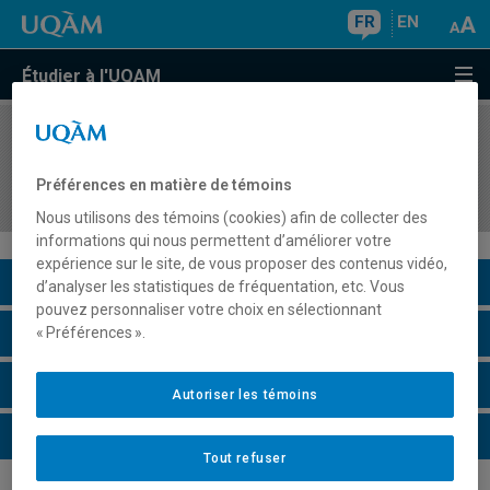
FR
EN
Étudier à l'UQAM
COURS
//
PSY9450
Art-thérapie et psychothérapie par l'art : histoire,
Préférences en matière de témoins
fondements et approches
Nous utilisons des témoins (cookies) afin de collecter des
informations qui nous permettent d’améliorer votre
expérience sur le site, de vous proposer des contenus vidéo,
Description du cours
d’analyser les statistiques de fréquentation, etc. Vous
pouvez personnaliser votre choix en sélectionnant
Horaire - Été 2026
« Préférences ».
Horaire - Automne 2026
Autoriser les témoins
Horaire - Hiver 2027
Tout refuser