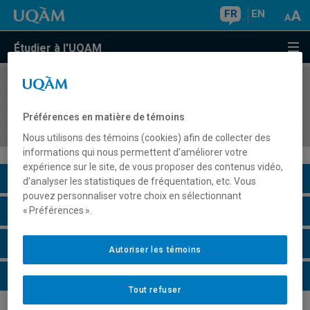
FR
EN
Étudier à l'UQAM
COURS
//
PSY9454
Art-thérapie et psychothérapie par l'art : Trauma
Préférences en matière de témoins
et corporéité
Nous utilisons des témoins (cookies) afin de collecter des
informations qui nous permettent d’améliorer votre
expérience sur le site, de vous proposer des contenus vidéo,
Description du cours
d’analyser les statistiques de fréquentation, etc. Vous
pouvez personnaliser votre choix en sélectionnant
Horaire - Été 2026
« Préférences ».
Horaire - Automne 2026
Autoriser les témoins
Horaire - Hiver 2027
Tout refuser