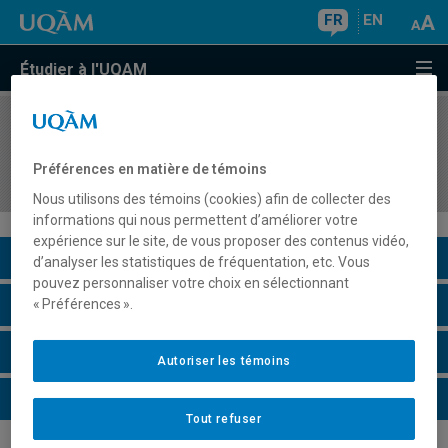
FR
EN
Étudier à l'UQAM
COURS
//
PSY9736
Évaluation psychologique d'élèves ayant des
Préférences en matière de témoins
besoins spéciaux
Nous utilisons des témoins (cookies) afin de collecter des
informations qui nous permettent d’améliorer votre
expérience sur le site, de vous proposer des contenus vidéo,
Description du cours
d’analyser les statistiques de fréquentation, etc. Vous
pouvez personnaliser votre choix en sélectionnant
Horaire - Été 2026
« Préférences ».
Horaire - Automne 2026
Autoriser les témoins
Horaire - Hiver 2027
Tout refuser