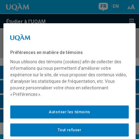
FR
EN
Étudier à l'UQAM
COURS
//
REL1450
Religion et culture
Préférences en matière de témoins
Nous utilisons des témoins (cookies) afin de collecter des
informations qui nous permettent d’améliorer votre
Description du cours
expérience sur le site, de vous proposer des contenus vidéo,
d’analyser les statistiques de fréquentation, etc. Vous
Horaire - Été 2026
pouvez personnaliser votre choix en sélectionnant
« Préférences ».
Horaire - Automne 2026
Autoriser les témoins
Horaire - Hiver 2027
Tout refuser