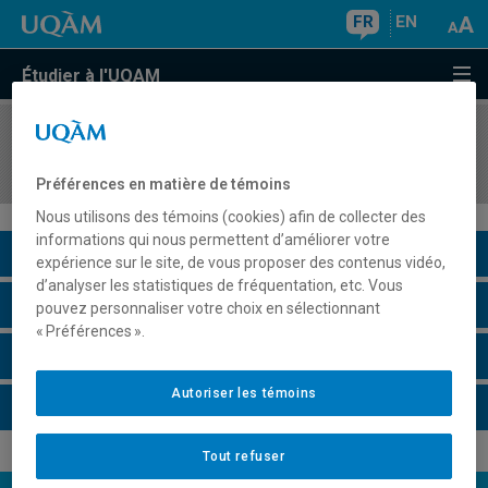
FR
EN
Étudier à l'UQAM
COURS
//
REL1550
Atelier d'interprétation
Préférences en matière de témoins
Nous utilisons des témoins (cookies) afin de collecter des
informations qui nous permettent d’améliorer votre
Description du cours
expérience sur le site, de vous proposer des contenus vidéo,
d’analyser les statistiques de fréquentation, etc. Vous
Horaire - Été 2026
pouvez personnaliser votre choix en sélectionnant
« Préférences ».
Horaire - Automne 2026
Autoriser les témoins
Horaire - Hiver 2027
Tout refuser